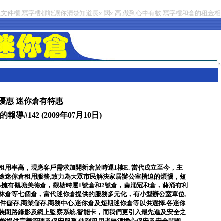
文件櫃,寫字樓都能讓你清楚知道長x 闊x 高,做到心中有數.寫字樓和倉的租金相
優惠 迷你倉有特惠
報導#142 (2009年07月10日)
租用率高，現應客戶需求加開新倉於時運1樓E. 當代成立至今，主
途迷你倉租用服務,致力為大眾市民解決家居辦公室擠迫的煩惱，短
 己擁有觀塘美德倉，觀塘時運1號倉和2號倉，葵涌冠和倉，葵涌有利
林倉等七個倉，當代迷你倉提供的服務多元化，有小型辦公室單位,
文件儲存,商業儲存,商務中心,迷你倉及短期迷你倉等以供選擇.各迷你
裝閉路錄影及網上監察系統,智能卡，而我們更引入最先進及安全之
更能提供完善管理及保安服務,使到租用者無須擔心保安及安全問題,