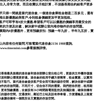
時出入,非常方便。而且收費以月租計算，不須簽長期合約給客戶更多
平只得一間就是當代迷你倉, 一個迷你倉庫租金都是二百多元，還有
推出新優惠給與客戶,令到租倉價錢更加平更加抵租。
客戶可即亨有8折大優惠.希望客戶可以以優惠的價錢享用最安全的
來的方便及好處，解決家中或辦公室內堆存物件的存放問題。
廣期內8折優惠外，更有預繳折扣 - 預繳一年九折， 半年九五折，實
!
內容有任何疑問,可致電當代迷你倉2156 1988查詢,
ww.timemini.com參看服務詳情。
。
是香港最具規模的迷你倉和迷你那辦公室出租公司，更提供文件櫃存儲服
家居和辦公環境更舒適。迷你倉的租用手續方便簡單，租金實惠，以實用
絕不取巧。當代迷你倉提供客戶安全而可靠的儲存空間，解決你家中或辦
物件的存放問題。不同尺寸，切合你不同的需要。我們想你所想，租用期
，更有預繳優惠，全倉設有24小時閉路電視監控及抽濕設備，確保你擁有
妥的儲存空間。交通便利，鄰近巴士站及設有停車場，方便運輸及上落貨
你倉讓你擁有一個既安全又實惠的存放空間。