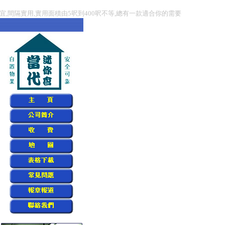
宜,間隔實用,實用面積由5呎到400呎不等,總有一款適合你的需要