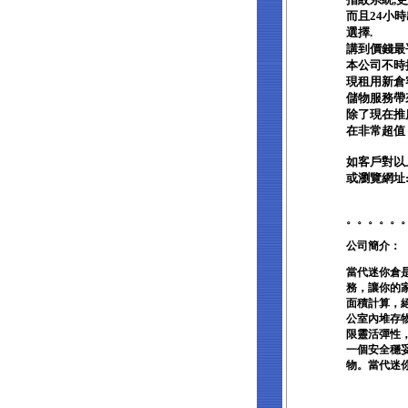
而且24小
選擇.
講到價錢最
本公司不時
現租用新倉
儲物服務帶
除了現在推
在非常超值 
如客戶對以上
或瀏覽網址:w
。。。。。
公司簡介：
當代迷你倉
務，讓你的
面積計算，
公室內堆存
限靈活彈性
一個安全穩
物。當代迷