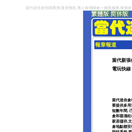
當代迷你倉明碼實價,童叟無欺,專人報價睇倉一條龍服務,每個倉,
報章報道
當代新張
電玩快線 的
當代迷你倉
要提供多用
短數年間,
倉和葵涌松
家居儲存,
倉地點都安
指紋系統,