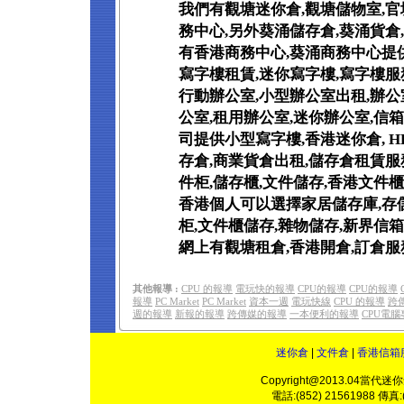
我們有觀塘迷你倉,觀塘儲物室,官
務中心,另外葵涌儲存倉,葵涌貨倉
有香港商務中心,葵涌商務中心提供
寫字樓租賃,迷你寫字樓,寫字樓服
行動辦公室,小型辦公室出租,辦公
公室,租用辦公室,迷你辦公室,信
司提供小型寫字樓,香港迷你倉, H
存倉,商業貨倉出租,儲存倉租賃服
件柜,儲存櫃,文件儲存,香港文件
香港個人可以選擇家居儲存庫,存儲
柜,文件櫃儲存,雜物儲存,新界信
網上有觀塘租倉,香港開倉,訂倉服
其他報導 :
CPU 的報導
電玩快的報導
CPU的報導
CPU的報導
報導
PC Market
PC Market
資本一週
電玩快線
CPU 的報導
跨
週的報導
新報的報導
跨傳媒的報導
一本便利的報導
CPU電
迷你倉
|
文件倉
|
香港信箱
Copyright@2013.04當代迷你倉(
電話:(852) 21561988 傳真:(