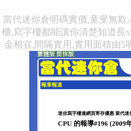
當代迷你倉明碼實價,童叟無欺,
櫃,寫字樓都能讓你清楚知道長x
金相宜,間隔實用,實用面積由5
報章報道
迷你寫字樓連網頁寄存優惠 當代迷
CPU 的報導#196 (2009