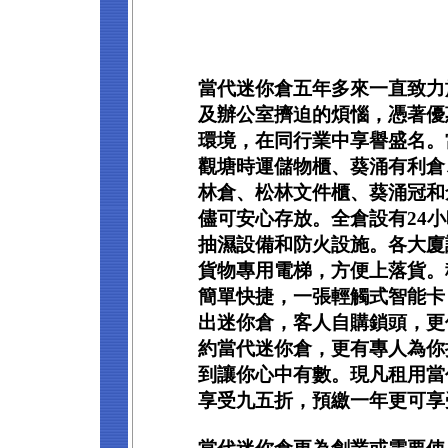
當代迷你倉五年多來一直致力
及辦公室擠迫的煩惱，憑著優
環境，在同行業中享譽盛名。
觀塘時運儲物櫃、葵涌有利倉
林倉、松林文件櫃、葵涌冠和
儘可安心存放。全倉設有24
抽濕設備和防火設施。各大廈
貨物專用電梯，方便上落貨。
簡單快捷，一張輕觸式智能卡
出迷你倉，客人自購鎖頭，更
約當代迷你倉，更有專人為你
到讓你心中有數。現凡租用當
享受九五折，預繳一年更可享