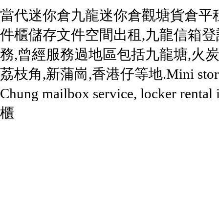
當代迷你倉
九龍迷你倉
觀塘貨倉平
件櫃
儲存文件空間出租
,九龍信箱登
務,曾經服務過地區包括
九龍塘
,火炭
荔枝角,新蒲崗,香港仔等地.
Mini
sto
Chung mailbox service, locker renta
櫃