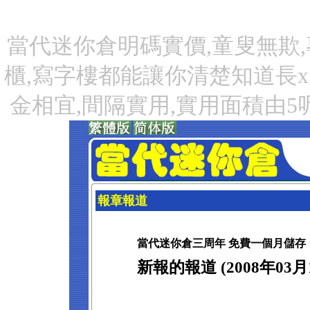
當代迷你倉明碼實價,童叟無欺,
櫃,寫字樓都能讓你清楚知道長x
金相宜,間隔實用,實用面積由5
報章報道
當代迷你倉三周年 免費一個月儲存
新報的報道 (2008年03月