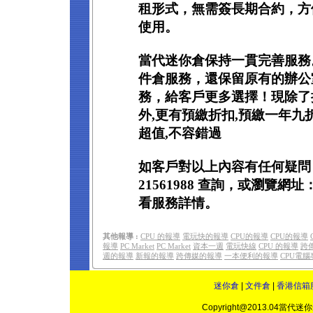
租形式，無需簽長期合約，方
使用。
當代迷你倉保持一貫完善服務
件倉服務，還保留原有的辦公
務，給客戶更多選擇！現除了
外,更有預繳折扣,預繳一年九
超值,不容錯過
如客戶對以上內容有任何疑問
21561988 查詢，或瀏覽網址：ww
看服務詳情。
其他報導 :
CPU 的報導
電玩快的報導
CPU的報導
CPU的報導
報導
PC Market
PC Market
資本一週
電玩快線
CPU 的報導
跨
週的報導
新報的報導
跨傳媒的報導
一本便利的報導
CPU電
迷你倉
|
文件倉
|
香港信箱
Copyright@2013.04當代迷你倉(