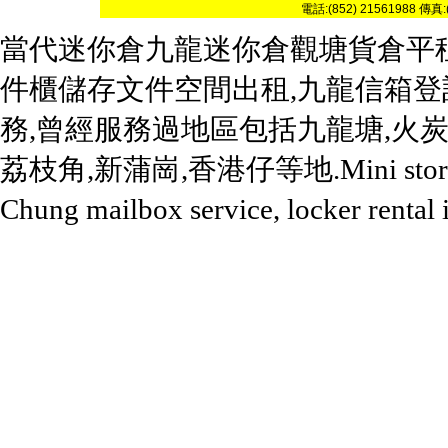
電話:(852) 21561988 傳真:(
當代迷你倉
九龍迷你倉
觀塘貨倉平
件櫃
儲存文件空間出租
,九龍信箱登
務,曾經服務過地區包括
九龍塘
,火炭
荔枝角,新蒲崗,香港仔等地.
Mini
sto
Chung mailbox service, locker renta