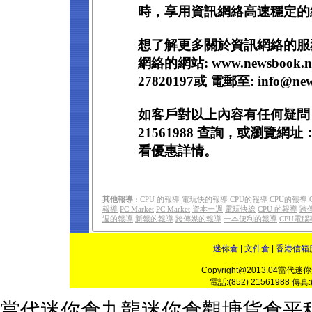
時，享用資訊網絡高速穩定的
想了解更多關於資訊網絡的服
網絡的網站: www.newsbook.n
27820197或 電郵至: info@ne
如客戶對以上內容有任何疑問
21561988 查詢，或瀏覽網址：ww
看優惠詳情。
其他報導 :
CPU 的報導
電玩快的報導
CPU的報導
CPU的報導
報導
PC Market
PC Market
資本一週
電玩快線
CPU 的報導
跨
週的報導
新報的報導
跨傳媒的報導
一本便利的報導
CPU電
迷你倉
|
文件倉
|
香港信箱
Copyright@2013.04當代迷你倉(
電話:(852) 21561988 傳真:(
當代迷你倉
九龍迷你倉
觀塘貨倉平