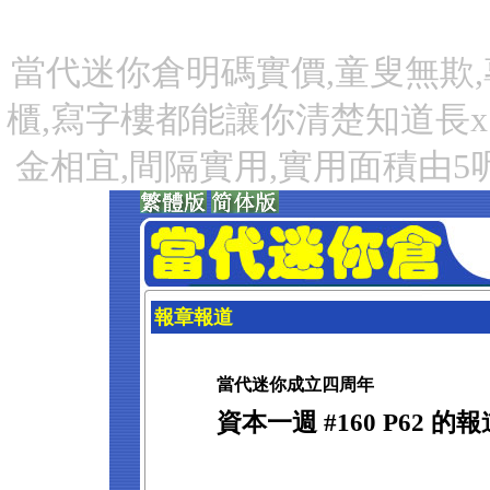
當代迷你倉明碼實價,童叟無欺,
櫃,寫字樓都能讓你清楚知道長x
金相宜,間隔實用,實用面積由5
報章報道
當代迷你成立四周年
資本一週 #160 P62 的報