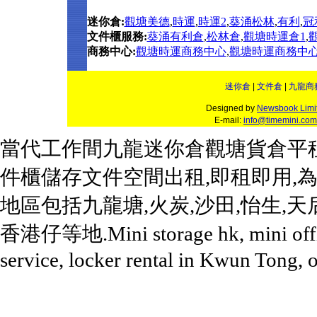
迷你倉:
觀塘美德
,
時運
,
時運2
,
葵涌松林
,
有利
,
冠
文件櫃服務:
葵涌有利倉
,
松林倉
,
觀塘時運倉1
,
商務中心:
觀塘時運商務中心
,
觀塘時運商務中心
迷你倉
|
文件倉
|
九龍商
Designed by
Newsbook Limi
E-mail:
info@timemini.com
當代工作間
九龍迷你倉
觀塘貨倉平
件櫃
儲存文件空間出租
,
即租即用
,
地區包括
九龍塘
,火炭,沙田,怡生,天
香港仔等地.
Mini
storage hk,
mini
off
service, locker rental in Kwun Tong, 