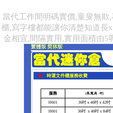
當代工作間明碼實價,童叟無欺,
櫃,寫字樓都能讓你清楚知道長x
金相宜,間隔實用,實用面積由5
時運文件櫃服務收費
服務
(長,寬,高 - 吋)
H601
36吋 x 46吋 x 42吋
H601
36吋 x 46吋 x 84吋