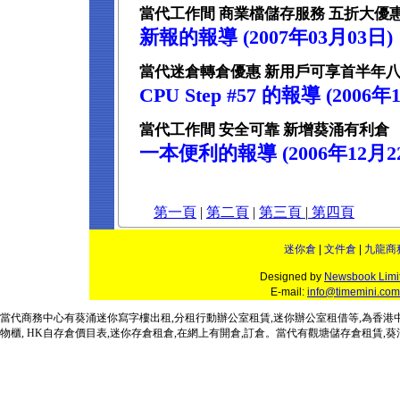
當代工作間 商業檔儲存服務 五折大優
新報的報導 (2007年03月03日)
當代迷倉轉倉優惠 新用戶可享首半年
CPU Step #57 的報導 (2006年
當代工作間 安全可靠 新增葵涌有利倉
一本便利的報導 (2006年12月2
第一頁
|
第二頁
|
第三頁
|
第四頁
迷你倉
|
文件倉
|
九龍商
Designed by
Newsbook Limi
E-mail:
info@timemini.com
當代商務中心
有葵涌
迷你寫字樓
出租,分租行動
辦公室租賃
,
迷你辦公室
租借
等,為
香港
物櫃,
HK自存倉
價目表,
迷你存倉租倉
,在網上有
開倉,訂倉
。
當代
有
觀塘儲存倉租賃
,
葵