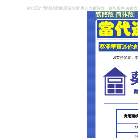
當代工作間明碼實價,童叟無欺,專人報價睇倉一條龍服務,每個倉,
葵涌華寶迷你
因業務發展，
實用面積
25
26