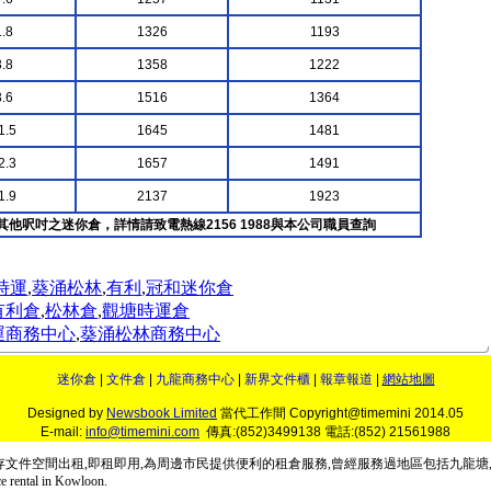
.8
1326
1193
.8
1358
1222
.6
1516
1364
1.5
1645
1481
2.3
1657
1491
1.9
2137
1923
其他呎吋之迷你倉，詳情請致電熱線2156 1988與本公司職員查詢
時運
,
葵涌松林
,
有利
,
冠和迷你倉
有利倉
,
松林倉
,
觀塘時運倉
運商務中心
,
葵涌松林商務中心
迷你倉
|
文件倉
|
九龍商務中心
|
新界文件櫃
|
報章報道
|
網站地圖
Designed by
Newsbook Limited
當代工作間 Copyright@timemini 2014.05
E-mail:
info@timemini.com
傳真:(852)3499138 電話:(852) 21561988
存文件空間出租
,
即租即用
,為周邊市民提供便利的
租倉
服務,曾經服務過地區包括
九龍塘
ce rental in Kowloon.