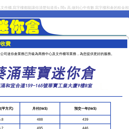
文件櫃,寫字樓都能讓你清楚知道長x 闊x 高,做到心中有數.寫字樓和倉的租金相
倉收費
本公司迷你倉業務已升級為
商務中心
及
文件櫃
等業務，為您提供更好的服務。
(平方尺)
月付(hk$)
預交一年(hk$)
.8
488
439
.2
495
446