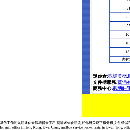
81
83
93
10
10
13
尚有
迷你倉:
觀塘美德
,
文件櫃服務:
葵涌
商務中心:
觀塘時
當代工作間
九龍迷你倉
觀塘貨倉平租
,
葵涌迷你倉租賃
,
迷你辦公寫字樓
分租,
文件櫃
儲
hk,
mini
office in
Hong Kong
, Kwai Chung mailbox service, locker rental in Kwun Tong, offi