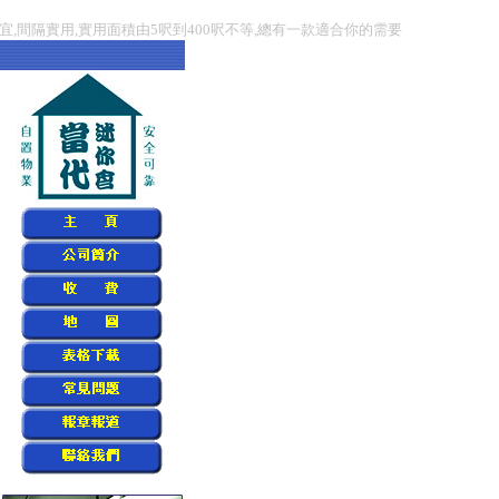
宜,間隔實用,實用面積由5呎到400呎不等,總有一款適合你的需要