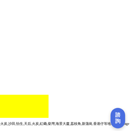
諮
詢
,火炭,沙田,怡生,天后,火炭,紅磡,柴灣,
海景大廈
,荔枝角,新蒲崗,香港仔等地.
Mini
storage